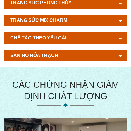
TRANG SỨC PHONG THỦY
TRANG SỨC MIX CHARM
CHẾ TÁC THEO YÊU CẦU
SAN HÔ HÓA THẠCH
CÁC CHỨNG NHẬN GIÁM
ĐỊNH CHẤT LƯỢNG