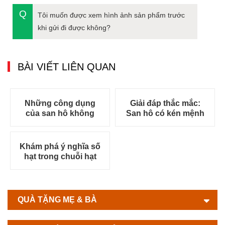
Tôi muốn được xem hình ảnh sản phẩm trước
khi gửi đi được không?
BÀI VIẾT LIÊN QUAN
Những công dụng
Giải đáp thắc mắc:
của san hô không
San hô có kén mệnh
phải ai cũng biết!
kén tuổi không?
[New]
[New]
Khám phá ý nghĩa số
hạt trong chuỗi hạt
san hô [Góc tư vấn]
QUÀ TẶNG MẸ & BÀ