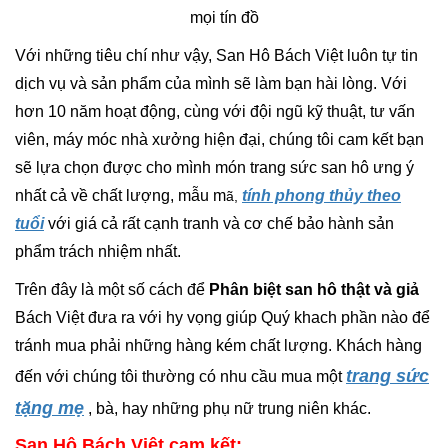
mọi tín đồ
Với những tiêu chí như vậy, San Hô Bách Việt luôn tự tin
dịch vụ và sản phẩm của mình sẽ làm bạn hài lòng. Với
hơn 10 năm hoạt động, cùng với đội ngũ kỹ thuật, tư vấn
viên, máy móc nhà xưởng hiện đại, chúng tôi cam kết bạn
sẽ lựa chọn được cho mình món trang sức san hô ưng ý
nhất cả về chất lượng, mẫu m
tính phong thủy theo
ã,
tuổi
với giá cả rất cạnh tranh và cơ chế bảo hành sản
phẩm trách nhiệm nhất.
Trên đây là một số cách để
Phân biệt san hô thật và giả
Bách Việt đưa ra với hy vọng giúp Quý khach phần nào để
tránh mua phải những hàng kém chất lượng. Khách hàng
trang sức
đến với chúng tôi thường có nhu cầu mua một
tặng mẹ
, bà, hay những phụ nữ trung niên khác.
San Hô Bách Việt cam kết: