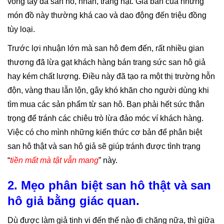
vòng tay đá san hô, nhẫn, tràng hạt. Giá bán của những
món đồ này thường khá cao và dao động đến triệu đồng
tùy loại.
Trước lợi nhuận lớn mà san hô đem đến, rất nhiều gian
thương đã lừa gạt khách hàng bán trang sức san hô giả
hay kém chất lượng. Điều này đã tạo ra một thị trường hỗn
độn, vàng thau lẫn lộn, gây khó khăn cho người dùng khi
tìm mua các sản phẩm từ san hô. Bạn phải hết sức thận
trọng để tránh các chiêu trò lừa đảo móc ví khách hàng.
Việc có cho mình những kiến thức cơ bản để phân biệt
san hô thật và san hô giả sẽ giúp tránh được tình trạng
“
tiền mất mà tật vẫn mang
” này.
2. Mẹo phân biệt san hô thật và san
hô giả bằng giác quan.
Dù được làm giả tinh vi đến thế nào đi chăng nữa, thì giữa