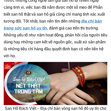
Trước những công nghệ làm giả san hô tự nhiên ngay
càng tinh vi, việc bạn đã nắm được một số mẹo để Phân
biệt san hô thật và san hô giả cũng chỉ mang tính xác xuất
tương đối. Tốt nhất, bạn nên tìm đến những
địa chỉ bán
trang sức san hô uy tín
, đánh giá cao trên thị trường.
Những yếu tố như năm hoạt động, phản hồi của người tiêu
dùng hay những cam kết về nguồn gốc, xuất xứ sản phẩm
là những tiêu chí hàng đầu quyết định bạn có nên liên hệ
với họ.
San Hô Bách Việt – Địa chỉ bán vòng san hô đỏ uy tín cho