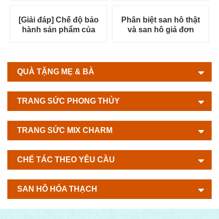
uy tín
khối lượng
[Giải đáp] Chế độ bảo
Phân biệt san hô thật
hành sản phẩm của
và san hô giả đơn
San Hô Bách Việt
giản bằng giác quan
như thế nào?
QUÀ TẶNG MẸ & BÀ
TRANG SỨC PHONG THỦY
TRANG SỨC MIX CHARM
CHẾ TÁC THEO YÊU CẦU
SAN HÔ HÓA THẠCH