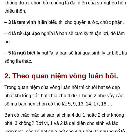
không được chọn bởi chúng là đại diện của sự nghèo hèn,
thiếu thốn.
–
3 là tam vinh hiển
biểu thị cho quyền tước, chức phận.
–
4 là tứ đạt đạo
nghĩa là bạn sẽ cực kỳ thuận lợi, dễ làm
ăn.
–
5 là ngũ biệt ly
nghĩa là bạn sẽ trải qua sinh ly từ biệt, lìa
sống lìa thác.
2. Theo quan niệm vòng luân hồi.
Trong quan niệm của vòng luân hồi thì chuỗi hạt sẽ đẹp
nhất khi tổng các hạt chia cho 4 dư 1 hoặc 2 như vậy các
số mà bạn nên chọn có thể là: 5, 9, 13, 14, 17, 18,…
Bạn có thắc mắc tại sao lại chia 4 dư 1 hoặc 2 chứ không
phải 3 không? Bởi vì, 1 và 2 là đại diện cho sinh và lão.
Hơn nữa, các số hạt chia hết cho 4 dư đều là những số lẻ