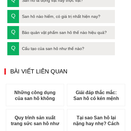
San hô là động vật hay thực vật?
San hô nào hiếm, có giá trị nhất hiện nay?
Bảo quản vật phẩm san hô thế nào hiệu quả?
Cấu tạo của san hô như thế nào?
BÀI VIẾT LIÊN QUAN
Những công dụng
Giải đáp thắc mắc:
của san hô không
San hô có kén mệnh
phải ai cũng biết!
kén tuổi không?
[New]
[New]
Quy trình sản xuất
Tại sao San hô lại
trang sức san hô như
nặng hay nhẹ? Cách
thế nào? Địa chỉ bán
phân biệt san hô qua