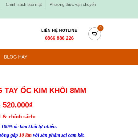
Chính sách bảo mật
Phương thức vận chuyển
0
LIÊN HỆ HOTLINE
0866 886 226
BLOG HAY
 TAY ỐC KIM KHÔI 8MM
520.000
₫
:
 & chính sách:
 100% ốc kim khôi tự nhiên.
hường gấp
10 lần
với sản phẩm sai cam kết.