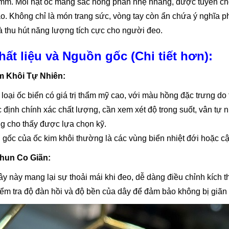
mm. Mỗi hạt ốc mang sắc hồng phấn nhẹ nhàng, được tuyển chọn
o. Không chỉ là món trang sức, vòng tay còn ẩn chứa ý nghĩa p
 thu hút năng lượng tích cực cho người đeo.
hất liệu và Nguồn gốc (Chi tiết hơn):
m Khôi Tự Nhiên:
 loại ốc biển có giá trị thẩm mỹ cao, với màu hồng đặc trưng do
 định chính xác chất lượng, cần xem xét độ trong suốt, vân tự 
g cho thấy được lựa chọn kỹ.
gốc của ốc kim khôi thường là các vùng biển nhiệt đới hoặc cậ
hun Co Giãn:
ây này mang lại sự thoải mái khi đeo, dễ dàng điều chỉnh kích 
ểm tra độ đàn hồi và độ bền của dây để đảm bảo không bị giãn 