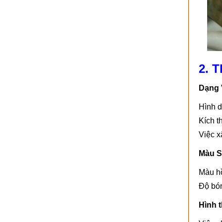
2. T
Dạng 
Hình d
Kích t
Việc x
Màu S
Màu hồ
Độ bón
Hình 