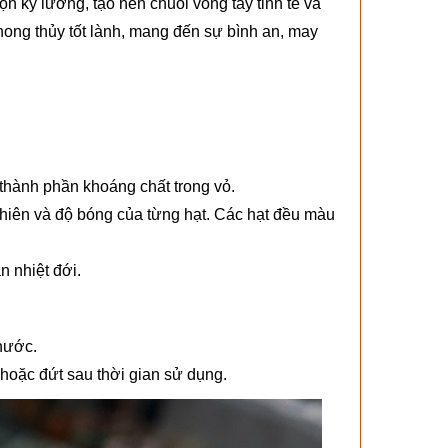
 kỹ lưỡng, tạo nên chuỗi vòng tay tinh tế và
hong thủy tốt lành, mang đến sự bình an, may
 thành phần khoáng chất trong vỏ.
nhiên và độ bóng của từng hạt. Các hạt đều màu
n nhiệt đới.
thước.
hoặc đứt sau thời gian sử dụng.