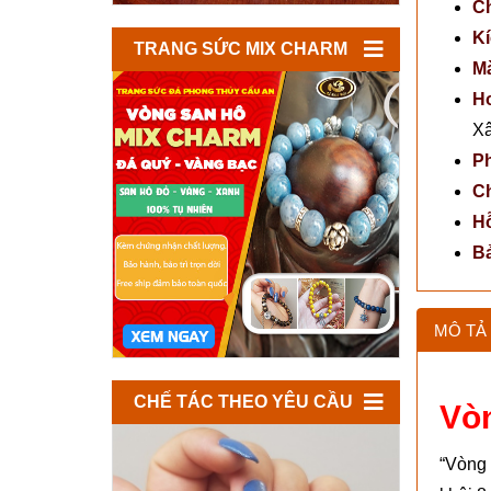
Ch
Kí
TRANG SỨC MIX CHARM
Mà
Ho
Xâ
P
Ch
Hỗ
B
MÔ TẢ 
CHẾ TÁC THEO YÊU CẦU
Vòn
“Vòng 