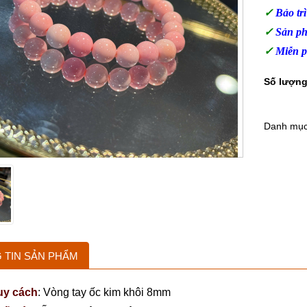
✓
Bảo tr
✓
Sản ph
✓
Miễn p
Danh mụ
 TIN SẢN PHẨM
uy cách
:
Vòng tay ốc kim khôi 8mm