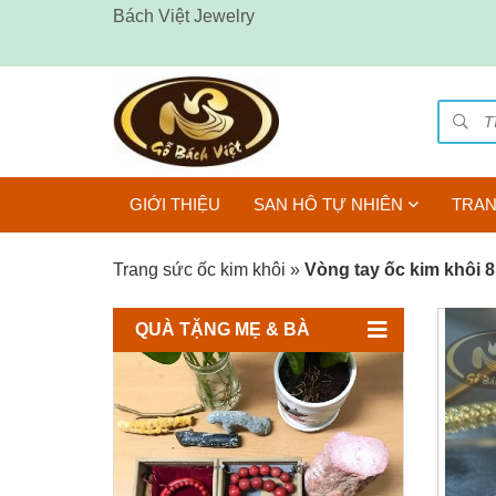
Bách Việt Jewelry
GIỚI THIỆU
SAN HÔ TỰ NHIÊN
TRAN
Trang sức ốc kim khôi
»
Vòng tay ốc kim khôi
QUÀ TẶNG MẸ & BÀ