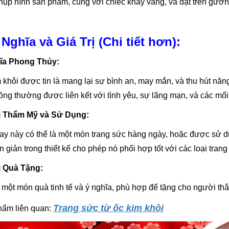
hụp hình sản phẩm, cùng với chiếc khay vàng, và đặt trên gương
 Nghĩa và Giá Trị (Chi tiết hơn):
ĩa Phong Thủy:
 khôi được tin là mang lại sự bình an, may mắn, và thu hút năn
ng thường được liên kết với tình yêu, sự lãng mạn, và các mối
rị Thẩm Mỹ và Sử Dụng:
ay này có thể là một món trang sức hàng ngày, hoặc được sử dụ
 giản trong thiết kế cho phép nó phối hợp tốt với các loại trang
ị Quà Tặng:
 một món quà tinh tế và ý nghĩa, phù hợp để tặng cho người th
Trang sức từ ốc kim khôi
hẩm liên quan: