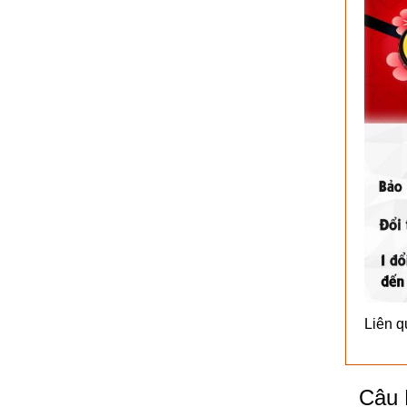
Liên q
Câu 