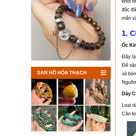
khôi 8
độc đá
mắn và
1. C
Ốc Ki
Đây là
Để xác
SAN HÔ HÓA THẠCH
và bón
Nguồn 
Dây C
Loại d
Cần ki