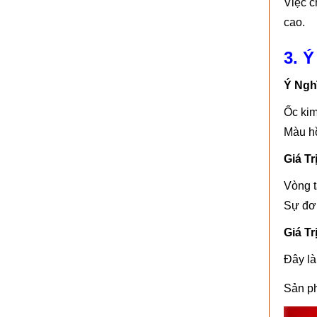
Việc c
cao.
3. Ý
Ý Ngh
Ốc kim
Màu hồ
Giá T
Vòng t
Sự đơn
Giá Tr
Đây là
Sản p