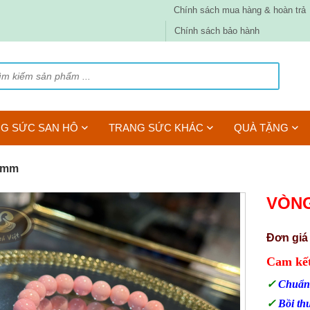
Chính sách mua hàng & hoàn trả
Chính sách bảo hành
G SỨC SAN HÔ
TRANG SỨC KHÁC
QUÀ TẶNG
 8mm
VÒNG
Đơn giá
Cam kết
✓
Chuẩn
✓
Bồi t