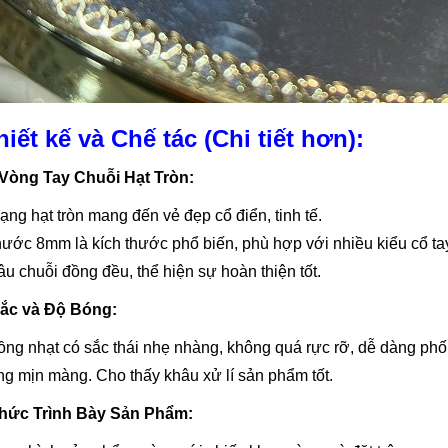
hiết kế và Chế tác (Chi tiết hơn):
Vòng Tay Chuỗi Hạt Tròn:
ạng hạt tròn mang đến vẻ đẹp cổ điển, tinh tế.
hước 8mm là kích thước phổ biến, phù hợp với nhiều kiểu cổ ta
âu chuỗi đồng đều, thể hiện sự hoàn thiện tốt.
ắc và Độ Bóng:
ng nhạt có sắc thái nhẹ nhàng, không quá rực rỡ, dễ dàng phối
g mịn màng. Cho thấy khâu xử lí sản phẩm tốt.
thức Trình Bày Sản Phẩm: