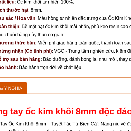
ất liệu
:
Ốc kim khôi tự nhiên 100%.
ch thước hạt
:
8mm.
u sắc / Hoa văn
:
Màu hồng tự nhiên đặc trưng của Ốc Kim Khôi
àn thiện
:
Bề mặt hạt ốc kim khôi mài nhẵn, phủ keo resin cao 
u chuỗi bằng dây thun co giãn.
hương thức bán
:
Miễn phí giao hàng toàn quốc, thanh toán sau
ứng nhận (Có tính phí)
:
VGC - Trung tâm nghiên cứu, kiểm đị
 trợ sau bán hàng
:
Bảo dưỡng, đánh bóng lại như mới, thay d
ảo hành
:
Bảo hành trọn đời về chất liệu
& Ý NGHĨA
g tay ốc kim khôi 8mm độc đáo
Tay Ốc Kim Khôi 8mm – Tuyệt Tác Từ Biển Cả”: Nâng niu vẻ đẹp 