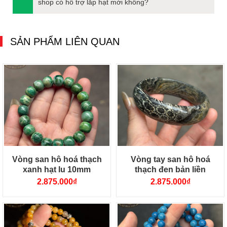
shop có hỗ trợ lắp hạt mới không?
SẢN PHẨM LIÊN QUAN
Vòng san hô hoá thạch
Vòng tay san hô hoá
xanh hạt lu 10mm
thạch đen bản liền
2.875.000
₫
2.875.000
₫