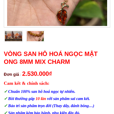
VÒNG SAN HÔ HOÁ NGỌC MẬT
ONG 8MM MIX CHARM
2.530.000
₫
Đơn giá
:
Cam kết & chính sách:
✓
Chuẩn 100% san hô hoá ngọc tự nhiên.
✓
Bồi thường gấp
10 lần
với sản phẩm sai cam kết.
✓
Bảo trì sản phẩm trọn đời (Thay dây, đánh bóng…)
✓
Sản phẩm kèm bảo hành, phụ kiện đầy đủ.