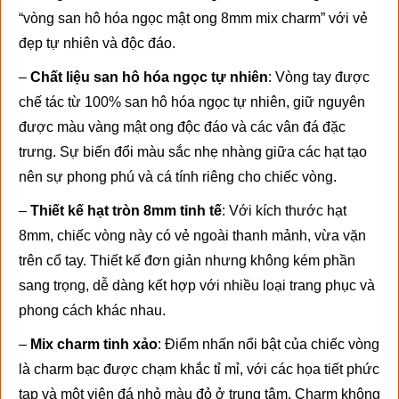
“vòng san hô hóa ngọc mật ong 8mm mix charm” với vẻ
đẹp tự nhiên và độc đáo.
–
Chất liệu san hô hóa ngọc tự nhiên
: Vòng tay được
chế tác từ 100% san hô hóa ngọc tự nhiên, giữ nguyên
được màu vàng mật ong độc đáo và các vân đá đặc
trưng. Sự biến đổi màu sắc nhẹ nhàng giữa các hạt tạo
nên sự phong phú và cá tính riêng cho chiếc vòng.
–
Thiết kế hạt tròn 8mm tinh tế
: Với kích thước hạt
8mm, chiếc vòng này có vẻ ngoài thanh mảnh, vừa vặn
trên cổ tay. Thiết kế đơn giản nhưng không kém phần
sang trọng, dễ dàng kết hợp với nhiều loại trang phục và
phong cách khác nhau.
–
Mix charm tinh xảo
: Điểm nhấn nổi bật của chiếc vòng
là charm bạc được chạm khắc tỉ mỉ, với các họa tiết phức
tạp và một viên đá nhỏ màu đỏ ở trung tâm. Charm không