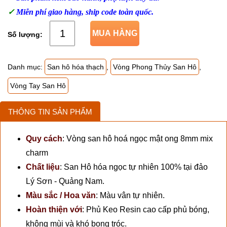
✓
Miễn phí giao hàng, ship code toàn quốc.
MUA HÀNG
Danh mục:
San hô hóa thạch
,
Vòng Phong Thủy San Hô
,
Vòng Tay San Hô
THÔNG TIN SẢN PHẨM
Quy cách
:
Vòng san hô hoá ngọc mật ong 8mm mix
charm
Chất liệu
:
San Hô hóa ngọc tự nhiên 100% tại đảo
Lý Sơn - Quảng Nam.
Màu sắc / Hoa văn
:
Màu vân tự nhiên.
Hoàn thiện với
:
Phủ Keo Resin cao cấp phủ bóng,
không mùi và khó bong tróc.