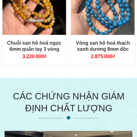
Chuỗi san hô hoá ngọc
Vòng san hô hoá thạch
6mm quấn tay 3 vòng
xanh dương 8mm độc
mix charm
lạ
3.220.000
₫
2.875.000
₫
CÁC CHỨNG NHẬN GIÁM
ĐỊNH CHẤT LƯỢNG