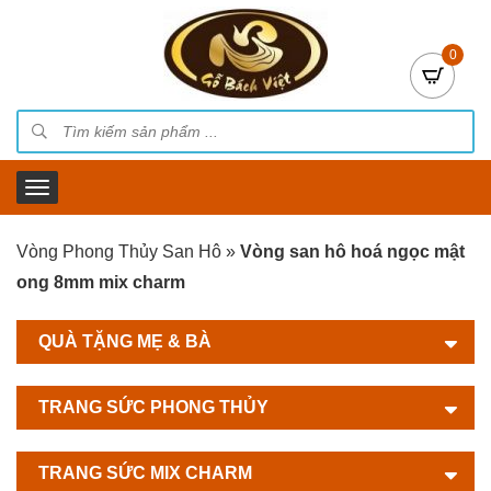
0
Vòng Phong Thủy San Hô
»
Vòng san hô hoá ngọc mật
ong 8mm mix charm
QUÀ TẶNG MẸ & BÀ
TRANG SỨC PHONG THỦY
TRANG SỨC MIX CHARM