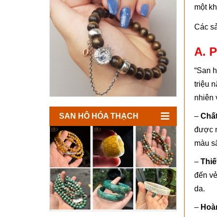
một kh
Các s
A. 
“San h
triệu 
nhiên 
SAN HÔ HÓA THẠCH
–
Chất
được m
màu sắ
–
Thiế
đến vẻ
da.
–
Hoàn