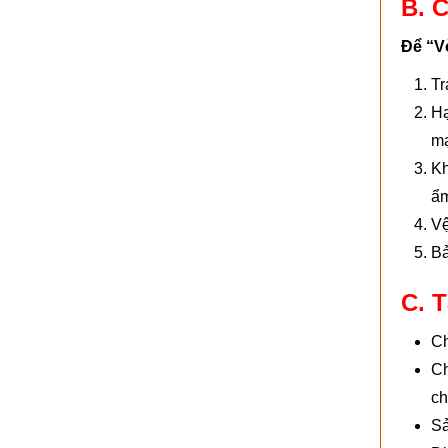
B. 
Để “Vò
Tr
Hạ
mạ
Kh
ẩm
Vệ
Bả
C. 
Ch
Ch
ch
Sả