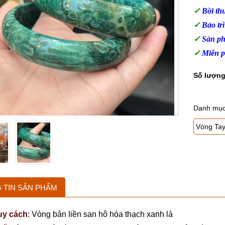
✓
Bồi t
✓
Bảo tr
✓
Sản ph
✓
Miễn p
Danh mụ
Vòng Ta
 TIN SẢN PHẨM
uy cách
:
Vòng bản liền san hô hóa thạch xanh lá