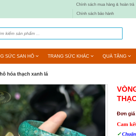
Chính sách mua hàng & hoàn trả
Chính sách bảo hành
G SỨC SAN HÔ
TRANG SỨC KHÁC
QUÀ TẶNG
 hô hóa thạch xanh lá
VÒNG
THẠC
Đơn giá
Cam kết
✓
Chuẩn