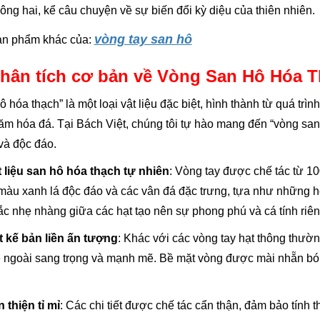
ông hai, kể câu chuyện về sự biến đổi kỳ diệu của thiên nhiên.
vòng tay san hô
ản phẩm khác của:
Phân tích cơ bản về Vòng San Hô Hóa 
ô hóa thạch” là một loại vật liệu đặc biệt, hình thành từ quá trìn
năm hóa đá. Tại Bách Việt, chúng tôi tự hào mang đến “vòng san 
và độc đáo.
 liệu san hô hóa thạch tự nhiên
: Vòng tay được chế tác từ 1
àu xanh lá độc đáo và các vân đá đặc trưng, tựa như những họa 
c nhẹ nhàng giữa các hạt tạo nên sự phong phú và cá tính riên
t kế bản liền ấn tượng
: Khác với các vòng tay hạt thông thư
 ngoài sang trọng và mạnh mẽ. Bề mặt vòng được mài nhẵn bóng
 thiện tỉ mỉ
: Các chi tiết được chế tác cẩn thận, đảm bảo tính