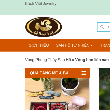
Bách Việt Jewelry
GIỚI THIỆU
SAN HÔ TỰ NHIÊN
TRAN
Vòng Phong Thủy San Hô
»
Vòng bản liền san
QUÀ TẶNG MẸ & BÀ