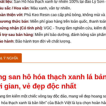
ất liệu
:
San Hô hóa thạch xanh tự nhiên 100% tại đảo Lý Sơn
u sắc / Hoa văn
:
Màu xanh, vân tự nhiên.
àn thiện với
:
Phủ Keo Resin cao cấp phủ bóng, không mùi và 
hương thức bán
:
Miễn phí giao hàng trên toàn quốc, thanh toá
ứng nhận (Có tính phí)
:
VGC - Trung tâm nghiên cứu, kiểm đị
 trợ sau bán hàng
:
Miễn phí bảo dưỡng, đánh bóng sản phẩm, 
ảo hành
:
Bảo hành trọn đời về chất lượng.
& Ý NGHĨA
g san hô hóa thạch xanh lá bản 
i gian, vẻ đẹp độc nhất
ng tìm kiếm một chiếc vòng tay độc đáo, mang vẻ đẹp hoang sơ
 hóa thạch xanh lá bản liền” của Bách Việt là lựa chọn hoàn hả