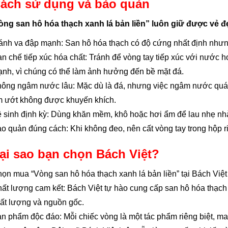
Cách sử dụng và bảo quản
ng san hô hóa thạch xanh lá bản liền” luôn giữ được vẻ đẹ
ánh va đập mạnh: San hô hóa thạch có độ cứng nhất định nhưng 
n chế tiếp xúc hóa chất: Tránh để vòng tay tiếp xúc với nước 
nh, vì chúng có thể làm ảnh hưởng đến bề mặt đá.
ông ngâm nước lâu: Mặc dù là đá, nhưng việc ngâm nước quá 
 ướt không được khuyến khích.
 sinh định kỳ: Dùng khăn mềm, khô hoặc hơi ẩm để lau nhẹ nh
o quản đúng cách: Khi không đeo, nên cất vòng tay trong hộp ri
Tại sao bạn chọn Bách Việt?
ọn mua “Vòng san hô hóa thạch xanh lá bản liền” tại Bách Việt 
ất lượng cam kết: Bách Việt tự hào cung cấp san hô hóa thạc
ất lượng và nguồn gốc.
n phẩm độc đáo: Mỗi chiếc vòng là một tác phẩm riêng biệt, ma