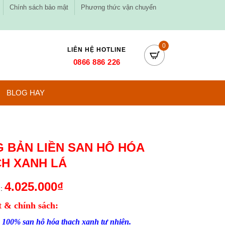
Chính sách bảo mật
Phương thức vận chuyển
0
LIÊN HỆ HOTLINE
0866 886 226
BLOG HAY
 BẢN LIỀN SAN HÔ HÓA
H XANH LÁ
4.025.000
₫
:
 & chính sách:
 100% san hô hóa thạch xanh tự nhiên.