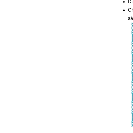
Dị
Ch
sả