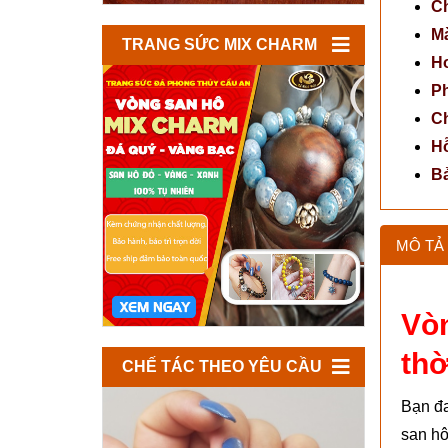
Ch
Mà
TRANG SỨC MIX CHARM
Ho
P
Ch
Hỗ
B
MÔ TẢ 
Vòn
thờ
CHẾ TÁC THEO YÊU CẦU
Bạn đa
san hô