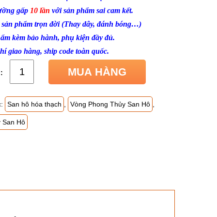
hường gấp
10 lần
với sản phẩm sai cam kết.
ì sản phẩm trọn đời (Thay dây, đánh bóng…)
ẩm kèm bảo hành, phụ kiện đầy đủ.
hí giao hàng, ship code toàn quốc.
MUA HÀNG
c:
San hô hóa thạch
,
Vòng Phong Thủy San Hô
,
y San Hô