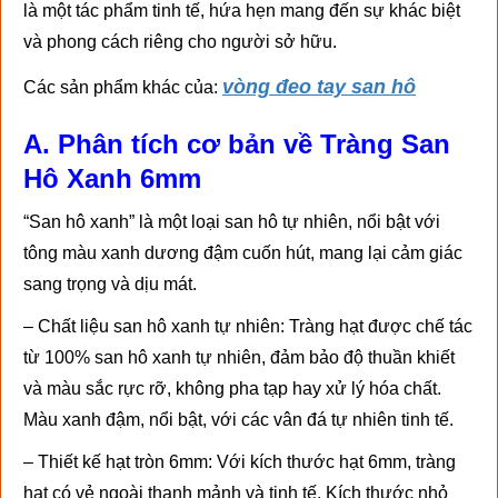
là một tác phẩm tinh tế, hứa hẹn mang đến sự khác biệt
và phong cách riêng cho người sở hữu.
vòng đeo tay san hô
Các sản phẩm khác của:
A. Phân tích cơ bản về Tràng San
Hô Xanh 6mm
“San hô xanh” là một loại san hô tự nhiên, nổi bật với
tông màu xanh dương đậm cuốn hút, mang lại cảm giác
sang trọng và dịu mát.
– Chất liệu san hô xanh tự nhiên: Tràng hạt được chế tác
từ 100% san hô xanh tự nhiên, đảm bảo độ thuần khiết
và màu sắc rực rỡ, không pha tạp hay xử lý hóa chất.
Màu xanh đậm, nổi bật, với các vân đá tự nhiên tinh tế.
– Thiết kế hạt tròn 6mm: Với kích thước hạt 6mm, tràng
hạt có vẻ ngoài thanh mảnh và tinh tế. Kích thước nhỏ