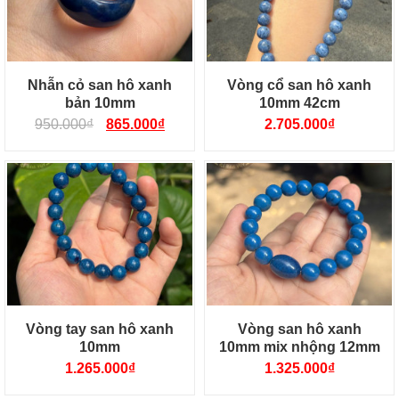
Nhẫn cỏ san hô xanh
Vòng cổ san hô xanh
bản 10mm
10mm 42cm
950.000
₫
865.000
₫
2.705.000
₫
Vòng tay san hô xanh
Vòng san hô xanh
10mm
10mm mix nhộng 12mm
1.265.000
₫
1.325.000
₫