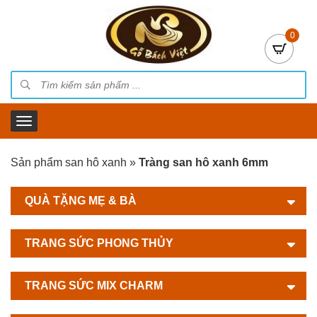
0
Sản phẩm san hô xanh
»
Tràng san hô xanh 6mm
QUÀ TẶNG MẸ & BÀ
TRANG SỨC PHONG THỦY
TRANG SỨC MIX CHARM