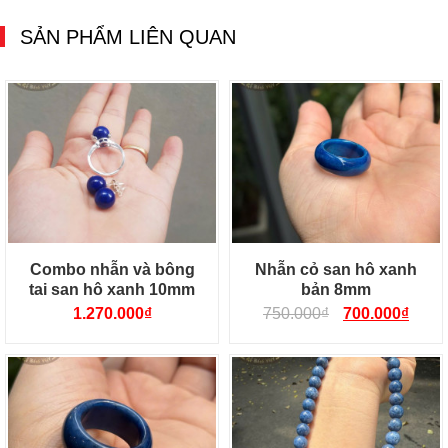
SẢN PHẨM LIÊN QUAN
Combo nhẫn và bông
Nhẫn cỏ san hô xanh
tai san hô xanh 10mm
bản 8mm
1.270.000
₫
750.000
₫
700.000
₫