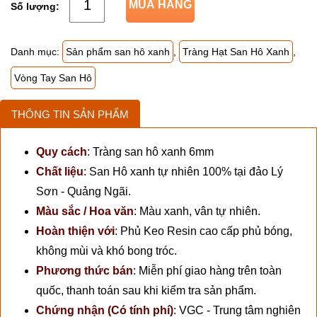
MUA HÀNG
Danh mục:
Sản phẩm san hô xanh
,
Tràng Hạt San Hô Xanh
,
Vòng Tay San Hô
THÔNG TIN SẢN PHẨM
Quy cách
:
Tràng san hô xanh 6mm
Chất liệu
:
San Hô xanh tự nhiên 100% tại đảo Lý
Sơn - Quảng Ngãi.
Màu sắc / Hoa văn
:
Màu xanh, vân tự nhiên.
Hoàn thiện với
:
Phủ Keo Resin cao cấp phủ bóng,
không mùi và khó bong tróc.
Phương thức bán
:
Miễn phí giao hàng trên toàn
quốc, thanh toán sau khi kiểm tra sản phẩm.
Chứng nhận (Có tính phí)
:
VGC - Trung tâm nghiên