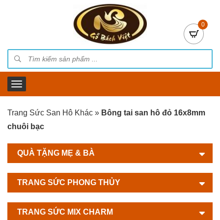
0
Trang Sức San Hô Khác
»
Bông tai san hô đỏ 16x8mm
chuôi bạc
QUÀ TẶNG MẸ & BÀ
TRANG SỨC PHONG THỦY
TRANG SỨC MIX CHARM