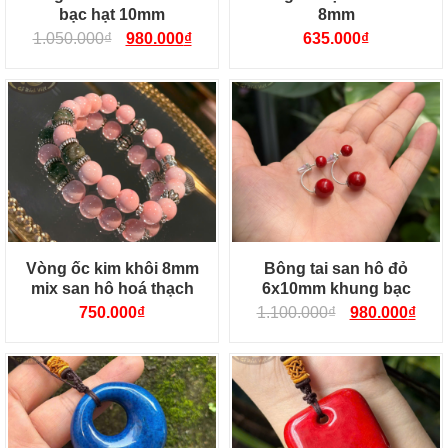
bạc hạt 10mm
8mm
1.050.000
₫
980.000
₫
635.000
₫
Vòng ốc kim khôi 8mm
Bông tai san hô đỏ
mix san hô hoá thạch
6x10mm khung bạc
xanh
750.000
₫
1.100.000
₫
980.000
₫