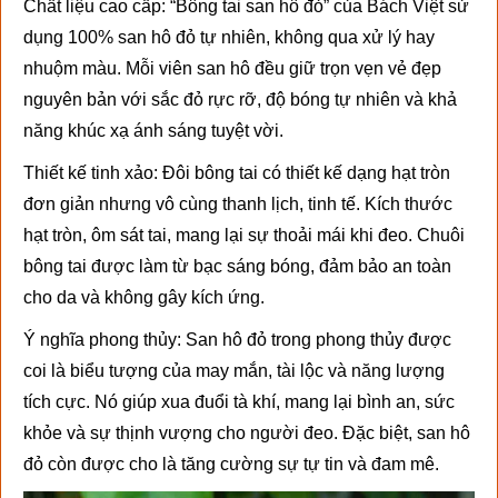
Chất liệu cao cấp: “Bông tai san hô đỏ” của Bách Việt sử
dụng 100% san hô đỏ tự nhiên, không qua xử lý hay
nhuộm màu. Mỗi viên san hô đều giữ trọn vẹn vẻ đẹp
nguyên bản với sắc đỏ rực rỡ, độ bóng tự nhiên và khả
năng khúc xạ ánh sáng tuyệt vời.
Thiết kế tinh xảo: Đôi bông tai có thiết kế dạng hạt tròn
đơn giản nhưng vô cùng thanh lịch, tinh tế. Kích thước
hạt tròn, ôm sát tai, mang lại sự thoải mái khi đeo. Chuôi
bông tai được làm từ bạc sáng bóng, đảm bảo an toàn
cho da và không gây kích ứng.
Ý nghĩa phong thủy: San hô đỏ trong phong thủy được
coi là biểu tượng của may mắn, tài lộc và năng lượng
tích cực. Nó giúp xua đuổi tà khí, mang lại bình an, sức
khỏe và sự thịnh vượng cho người đeo. Đặc biệt, san hô
đỏ còn được cho là tăng cường sự tự tin và đam mê.