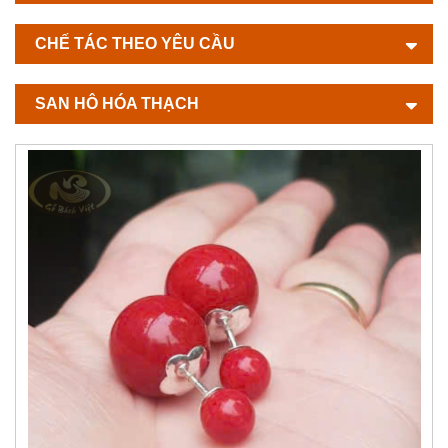
CHẾ TÁC THEO YÊU CẦU
SAN HÔ HÓA THẠCH