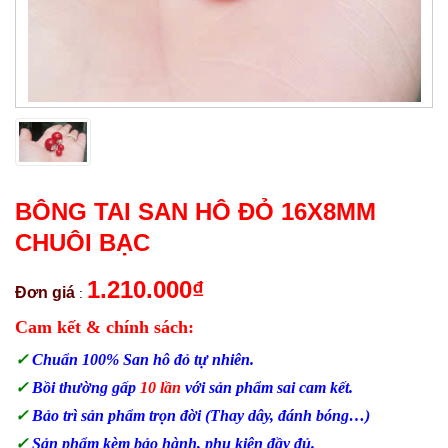
BÔNG TAI SAN HÔ ĐỎ 16X8MM
CHUÔI BẠC
1.210.000
₫
Đơn giá
:
Cam kết & chính sách:
✓
Chuẩn 100% San hô đỏ tự nhiên.
✓
Bồi thường gấp
10 lần
với sản phẩm sai cam kết.
✓
Bảo trì sản phẩm trọn đời (Thay dây, đánh bóng…)
✓
Sản phẩm kèm bảo hành, phụ kiện đầy đủ.