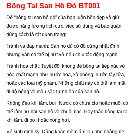
Bông Tai San Hô Đỏ BT001
Để “bông tai san hô đỏ” của bạn luôn bền đẹp và giữ
được năng lượng tích cực, việc sử dụng và bảo quản
đúng cách là rất quan trọng:
Tránh va đập mạnh: San hô dù có độ cứng nhất định
nhưng vẫn có thể bị nứt vỡ nếu chịu tác động mạnh.
Tránh hóa chất: Tuyệt đối không để bông tai tiếp xúc với
hóa chất mạnh như nước hoa, xà phòng, nước tẩy rửa,
hoặc các loại mỹ phẩm. Những chất này có thể làm mất
đi độ bóng và màu sắc tự nhiên của san hô.
Không đeo khi tắm, bơi: Nước có chứa clo hoặc muối có
thể làm hư hại san hô và chuôi bạc. Hãy tháo bông tai ra
khi tắm, đi bơi hoặc xông hơi.
Vệ sinh định kỳ: Dùng khăn mềm ẩm lau nhẹ nhàng bề