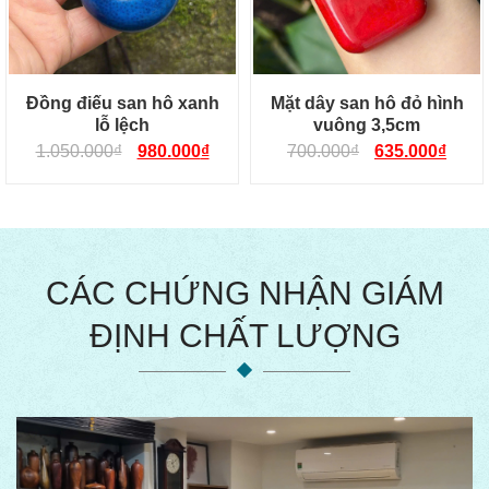
Đồng điếu san hô xanh
Mặt dây san hô đỏ hình
lỗ lệch
vuông 3,5cm
1.050.000
₫
980.000
₫
700.000
₫
635.000
₫
CÁC CHỨNG NHẬN GIÁM
ĐỊNH CHẤT LƯỢNG