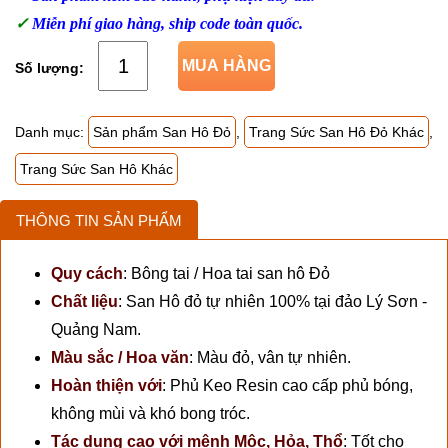
✓
Miễn phí giao hàng, ship code toàn quốc.
MUA HÀNG
Danh mục:
Sản phẩm San Hô Đỏ
,
Trang Sức San Hô Đỏ Khác
,
Trang Sức San Hô Khác
THÔNG TIN SẢN PHẨM
Quy cách
:
Bông tai / Hoa tai san hô Đỏ
Chất liệu
:
San Hô đỏ tự nhiên 100% tại đảo Lý Sơn -
Quảng Nam.
Màu sắc / Hoa văn
:
Màu đỏ, vân tự nhiên.
Hoàn thiện với
:
Phủ Keo Resin cao cấp phủ bóng,
không mùi và khó bong tróc.
Tác dụng cao với mệnh Mộc, Hỏa, Thổ
:
Tốt cho