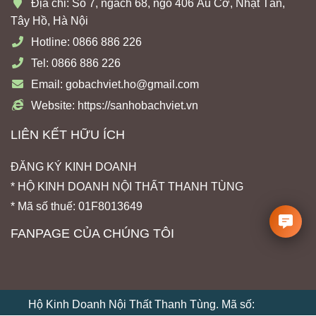
Địa chỉ: Số 7, ngách 68, ngõ 406 Âu Cơ, Nhật Tân,
Tây Hồ, Hà Nội
Hotline: 0866 886 226
Tel: 0866 886 226
Email: gobachviet.ho@gmail.com
Website: https://sanhobachviet.vn
LIÊN KẾT HỮU ÍCH
ĐĂNG KÝ KINH DOANH
* HỘ KINH DOANH NỘI THẤT THANH TÙNG
* Mã số thuế: 01F8013649
FANPAGE CỦA CHÚNG TÔI
Hộ Kinh Doanh Nội Thất Thanh Tùng. Mã số: